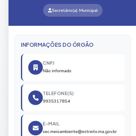
Secretário(a) Municipal
INFORMAÇÕES DO ÓRGÃO
CNPJ
Não informado
TELEFONE(S)
9935317854
E-MAIL
sec.meioambiente@estreito.ma.gov.br